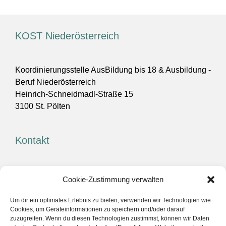
KOST Niederösterreich
Koordinierungsstelle AusBildung bis 18 & Ausbildung -
Beruf Niederösterreich
Heinrich-Schneidmadl-Straße 15
3100 St. Pölten
Kontakt
Telefon
+43 (0)800 700 118
Cookie-Zustimmung verwalten
E-Mail
info@kost-niederoesterreich.at
Um dir ein optimales Erlebnis zu bieten, verwenden wir Technologien wie
Cookies, um Geräteinformationen zu speichern und/oder darauf
zuzugreifen. Wenn du diesen Technologien zustimmst, können wir Daten
Gefördert von: